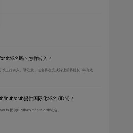
.th/or.th域名吗？怎样转入？
/or.th域名可以进行转入。请注意，域名将在完成转让后将延长1年有效
/in.th/or.th提供国际化域名 (IDN)？
r.th 提供IDNth/co.th/in.th/or.th域名。