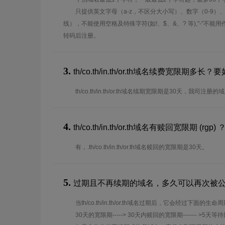
只提供英文字母（a-z，不区分大小写）、数字（0-9）
线），不能使用空格及特殊字符(如!、$、&、? 等),"-"不
转码后注册。
3.
th/co.th/in.th/or.th域名续费宽限期
th/co.th/in.th/or.th域名续期宽限期是30天，我
4.
th/co.th/in.th/or.th域名有赎回宽限期 (rgp) 
有，.th/co.th/in.th/or.th域名赎回的宽限期是30天。
5.
过期且不再续期的域名，多久可以再次被
当th/co.th/in.th/or.th域名过期后，它会经过下面的生命
30天的宽限期-----> 30天内赎回的宽限期------- >5天等