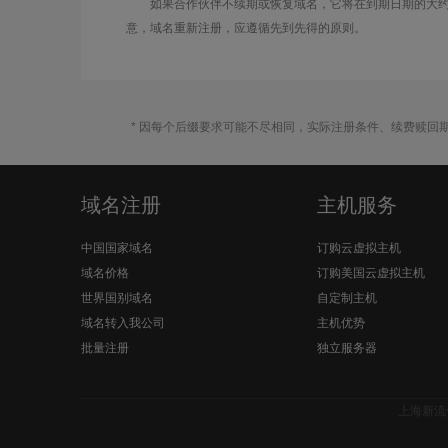
如果合作伙伴不续期或恢复域名，它将在到期日期的大约
意，域名重新注册，应遵循先到先得的原则。
* 因每个后缀要求可能不尽相同，实际注册条件、续费赎回
域名注册
主机服务
中国国家域名
订购云虚拟主机
域名价格
订购美国云虚拟主机
世界国别域名
自定制主机
域名转入我公司
主机优势
批量注册
独立服务器
上海新流