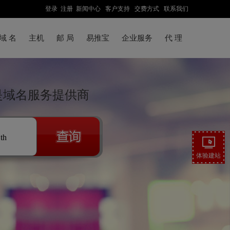
登录
注册
新闻中心
客户支持
交费方式
联系我们
域 名
主机
邮 局
易推宝
企业服务
代 理
联是域名服务提供商
.th
体验建站