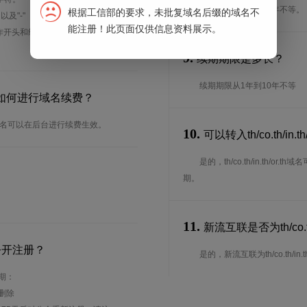
注册期限从1年到10年不等。
根据工信部的要求，未批复域名后缀的域名不
、以及"-"（英文中的连词号，即中横
能注册！此页面仅供信息资料展示。
能用作开头和结尾。注*中文域名实际是
9.
续期期限是多长？
续期期限从1年到10年不等
多长？要如何进行域名续费？
司注册的域名可以在后台进行续费生效。
10.
可以转入th/co.th/in
是的，th/co.th/in.th
？
期。
11.
新流互联是否为th/co.th
公开注册？
是的，新流互联为th/co.th/in.th/o
周期：
待删除