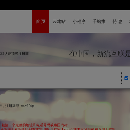
首 页
云建站
小程序
千站推
特 惠
在中国，新流互
NIC双认证顶级注册商
，注册期限1年~10年。
泰国，包括一个完整的地址和电话号码或泰国商标
泰国企业法人营业执照副本或复印件 可挂靠 1200 or.th非营利性的在泰国无挂靠