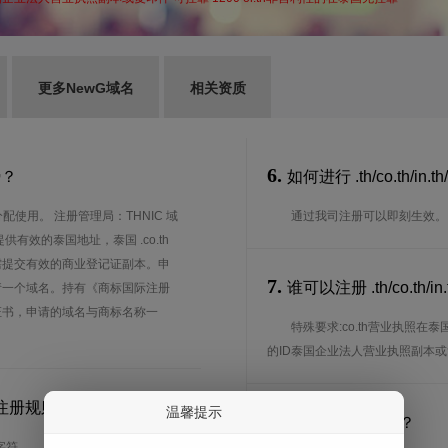
更多NewG域名
相关资质
6.
势？
如何进行 .th/co.th/in.
配使用。 注册管理局：THNIC 域
通过我司注册可以即刻生效。
件：提供有效的泰国地址，泰国 .co.th
需提交有效的商业登记证副本。申
7.
谁可以注册 .th/co.th
请一个域名。持有《商标国际注册
证书，申请的域名与商标名称一
特殊要求:co.th营业执照在
的ID泰国企业法人营业执照副本或复印
有什么注册规则？
温馨提示
8.
注册期限是多长？
字符。