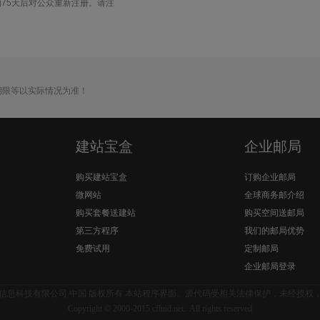
75天后对公众重新注册。请注
期限等以实际情况为准！
建站宝盒
企业邮局
购买建站宝盒
订购企业邮局
微网站
全球商务邮介绍
购买套餐送建站
购买空间送邮局
第三方程序
我们的邮局优势
免费试用
定制邮局
企业邮局登录
信息科技有限公司 中国 版权所有 本站程序界面、源代码受相关法律保护，未经授权
Copyright © 2000-2015 cfluid.net. All rights reserved