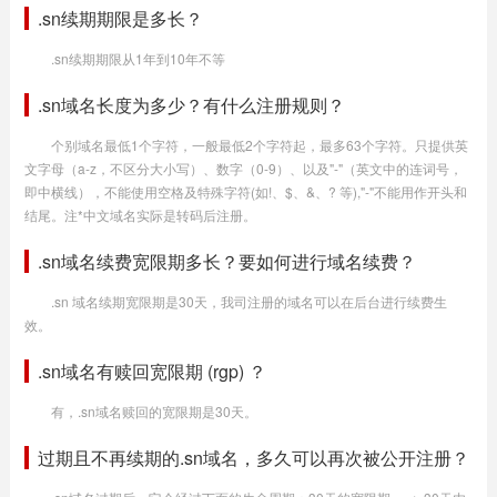
.sn续期期限是多长？
.sn续期期限从1年到10年不等
.sn域名长度为多少？有什么注册规则？
个别域名最低1个字符，一般最低2个字符起，最多63个字符。只提供英
文字母（a-z，不区分大小写）、数字（0-9）、以及"-"（英文中的连词号，
即中横线），不能使用空格及特殊字符(如!、$、&、? 等),"-"不能用作开头和
结尾。注*中文域名实际是转码后注册。
.sn域名续费宽限期多长？要如何进行域名续费？
.sn 域名续期宽限期是30天，我司注册的域名可以在后台进行续费生
效。
.sn域名有赎回宽限期 (rgp) ？
有，.sn域名赎回的宽限期是30天。
过期且不再续期的.sn域名，多久可以再次被公开注册？