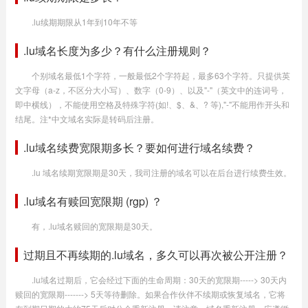
.lu续期期限从1年到10年不等
.lu域名长度为多少？有什么注册规则？
个别域名最低1个字符，一般最低2个字符起，最多63个字符。只提供英
文字母（a-z，不区分大小写）、数字（0-9）、以及"-"（英文中的连词号，
即中横线），不能使用空格及特殊字符(如!、$、&、? 等),"-"不能用作开头和
结尾。注*中文域名实际是转码后注册。
.lu域名续费宽限期多长？要如何进行域名续费？
.lu 域名续期宽限期是30天，我司注册的域名可以在后台进行续费生效。
.lu域名有赎回宽限期 (rgp) ？
有，.lu域名赎回的宽限期是30天。
过期且不再续期的.lu域名，多久可以再次被公开注册？
.lu域名过期后，它会经过下面的生命周期：30天的宽限期-----> 30天内
赎回的宽限期-------> 5天等待删除。如果合作伙伴不续期或恢复域名，它将