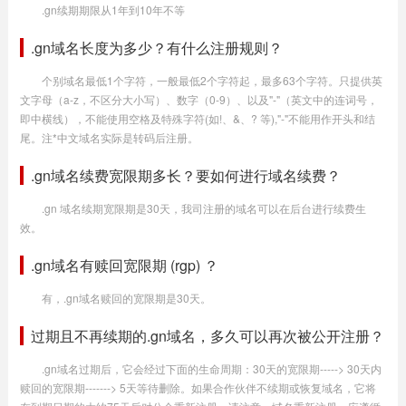
.gn续期期限从1年到10年不等
.gn域名长度为多少？有什么注册规则？
个别域名最低1个字符，一般最低2个字符起，最多63个字符。只提供英
文字母（a-z，不区分大小写）、数字（0-9）、以及"-"（英文中的连词号，
即中横线），不能使用空格及特殊字符(如!、&、? 等),"-"不能用作开头和结
尾。注*中文域名实际是转码后注册。
.gn域名续费宽限期多长？要如何进行域名续费？
.gn 域名续期宽限期是30天，我司注册的域名可以在后台进行续费生
效。
.gn域名有赎回宽限期 (rgp) ？
有，.gn域名赎回的宽限期是30天。
过期且不再续期的.gn域名，多久可以再次被公开注册？
.gn域名过期后，它会经过下面的生命周期：30天的宽限期-----> 30天内
赎回的宽限期-------> 5天等待删除。如果合作伙伴不续期或恢复域名，它将