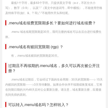
最低1个字符，最多63个字符。只提供英文字母（a-z，不区分大小
写）、数字（0-9）、以及"-"（英文中的连词号，即中横线），不能使用空格
及特殊字符(如!、&、? 等),"-"不能用作开头和结尾。
.menu域名续费宽限期多长？要如何进行域名续费？
.menu 域名续期宽限期是30天，我司注册的域名可以在后台进行续费生
效。
.menu域名有赎回宽限期 (rgp) ？
有，.menu域名赎回的宽限期是30天。
过期且不再续期的.menu域名，多久可以再次被公开注
册？
.menu域名过期后，它会经过下面的生命周期：30天的宽限期-----> 15天
内赎回的宽限期------->3天等待删除。如果合作伙伴不续期或恢复域名，它将
在到期日期的大约48天后对公众重新注册。请注意，域名重新注册，应遵循
先到先得的原则。
可以转入.menu域名吗？怎样转入？