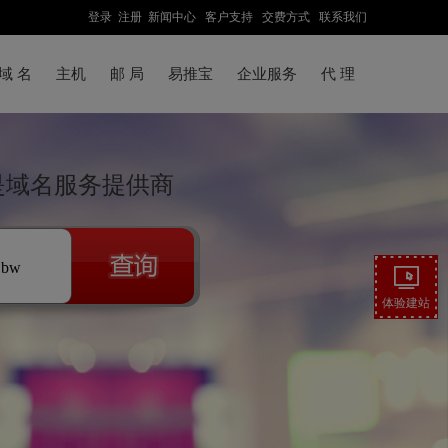
登录
注册
新闻中心
客户支持
交费方式
联系我们
域 名
主机
邮 局
易推宝
企业服务
代 理
联是域名服务提供商
.bw
体验建站