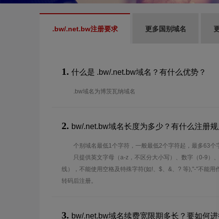
.bw/.net.bw注册要求
更多国别域名
1.
什么是 .bw/.net.bw域名？有什么优势？
.bw域名为博茨瓦纳域名
2.
bw/.net.bw域名长度为多少？有什么注册
个别域名最低1个字符，一般最低2个字符起，最多63个
只提供英文字母（a-z，不区分大小写）、数字（0-9）
线），不能使用空格及特殊字符(如!、$、&、? 等),"-"不
转码后注册。
3.
bw/.net.bw域名续费宽限期多长？要如