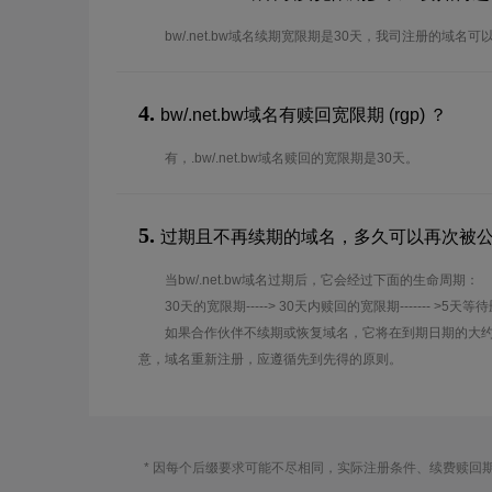
bw/.net.bw域名续期宽限期是30天，我司注册的域名
4.
bw/.net.bw域名有赎回宽限期 (rgp) ？
有，.bw/.net.bw域名赎回的宽限期是30天。
5.
过期且不再续期的域名，多久可以再次被
当bw/.net.bw域名过期后，它会经过下面的生命周期：
30天的宽限期-----> 30天内赎回的宽限期------- >5天等
如果合作伙伴不续期或恢复域名，它将在到期日期的大约
意，域名重新注册，应遵循先到先得的原则。
* 因每个后缀要求可能不尽相同，实际注册条件、续费赎回