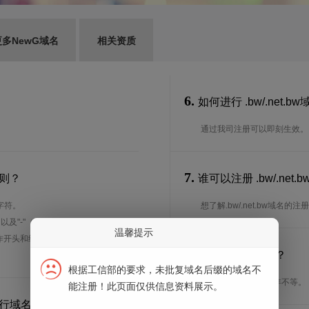
更多NewG域名
相关资质
6.
如何进行 .bw/.net.
通过我司注册可以即刻生效。
7.
规则？
谁可以注册 .bw/.n
字符。
想了解.bw/.net.bw域名
、以及"-"（英文中的连词号，即中横
温馨提示
能用作开头和结尾。注*中文域名实际是
8.
注册期限是多长？
根据工信部的要求，未批复域名后缀的域名不
注册期限从1年到10年不等。
能注册！此页面仅供信息资料展示。
何进行域名续费？