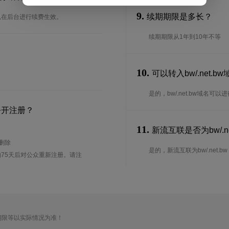
9.
续期期限是多长？
可以在后台进行续费生效。
续期期限从1年到10年不等
10.
可以转入bw/.net.
是的，bw/.net.bw域名
公开注册？
11.
新流互联是否为bw/.ne
待删除
是的，新流互联为bw/.net.bw 
75天后对公众重新注册。请注
期限等以实际情况为准！