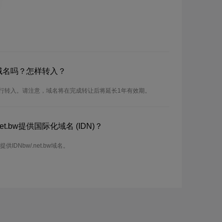
bw域名吗？怎样转入？
可以进行转入。请注意，域名将在完成转让后将延长1年有效期。
t.bw提供国际化域名 (IDN)？
提供IDNbw/.net.bw域名。