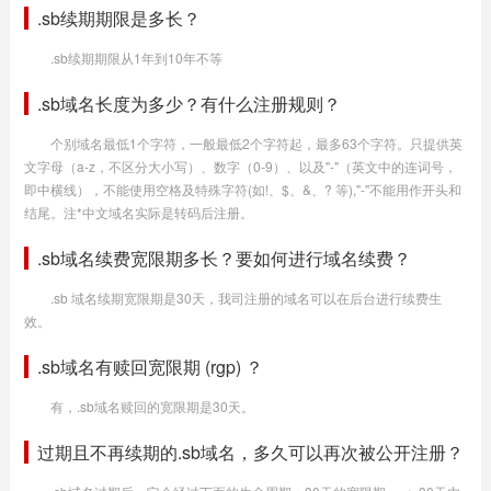
.sb续期期限是多长？
.sb续期期限从1年到10年不等
.sb域名长度为多少？有什么注册规则？
个别域名最低1个字符，一般最低2个字符起，最多63个字符。只提供英
文字母（a-z，不区分大小写）、数字（0-9）、以及"-"（英文中的连词号，
即中横线），不能使用空格及特殊字符(如!、$、&、? 等),"-"不能用作开头和
结尾。注*中文域名实际是转码后注册。
.sb域名续费宽限期多长？要如何进行域名续费？
.sb 域名续期宽限期是30天，我司注册的域名可以在后台进行续费生
效。
.sb域名有赎回宽限期 (rgp) ？
有，.sb域名赎回的宽限期是30天。
过期且不再续期的.sb域名，多久可以再次被公开注册？