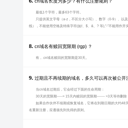
6.
cn域名长度为多少？有什么注册规则？
最低1个字符，最多63个字符。
只提供英文字母（a-z，不区分大小写）、数字（0-9）、以及
线），不能使用空格及特殊字符(如!、$、&、? 等),"-"不能用作
8.
cn域名有赎回宽限期 (rgp) ？
有，.cn域名赎回的宽限期是30天。
9.
过期且不再续期的域名，多久可以再次被公开
当cn域名过期后，它会经过下面的生命周期：
30天的宽限期-----> 15天内赎回的宽限期------- >3天等待删除
如果合作伙伴不续期或恢复域名，它将在到期日期的大约48
名重新注册，应遵循先到先得的原则。