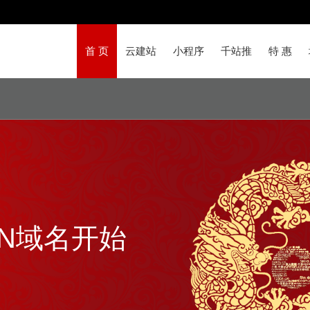
首 页
云建站
小程序
千站推
特 惠
N域名开始