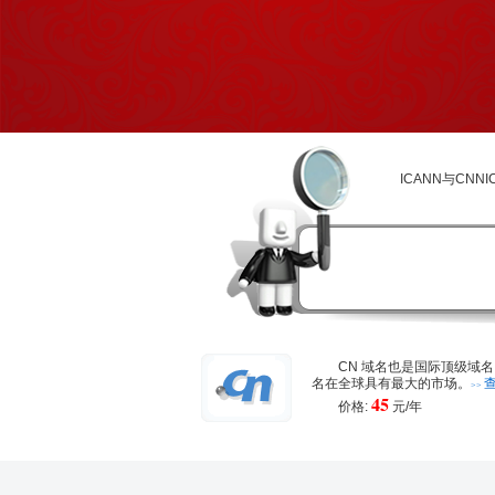
ICANN与CN
CN 域名也是国际顶级域名
名在全球具有最大的市场。
>>
45
价格:
元/年