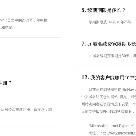
5.
续期期限是多长？
"-"（英文中的连词号，即中横
续期期限从1年到10年不等
开头和结尾。
7.
cn域名续费宽限期多
cn域名续期宽限期是30天
12.
我的客户能够用cn
注册？
目前正在浏览器中使用i-Nav
中文域名访问您的网站; 但是，对于没有使
网站访问者在资源情况下安装一个
天后对公众重新注册。请注意，域
目前支持IDN的少数浏览器如下：
“Microsoft Internet Explorer“
网址： http://www.microsoft.