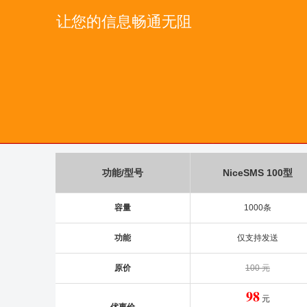
让您的信息畅通无阻
功能/型号
NiceSMS 100型
容量
1000条
功能
仅支持发送
原价
100 元
98
元