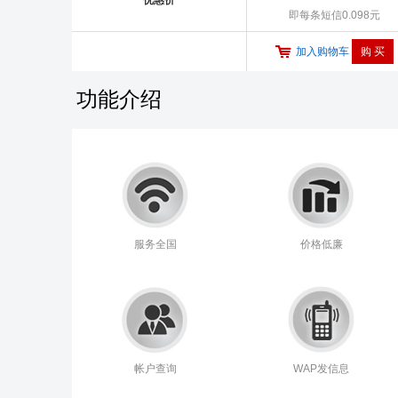
优惠价
即每条短信0.098元
加入购物车
功能介绍
服务全国
价格低廉
帐户查询
WAP发信息