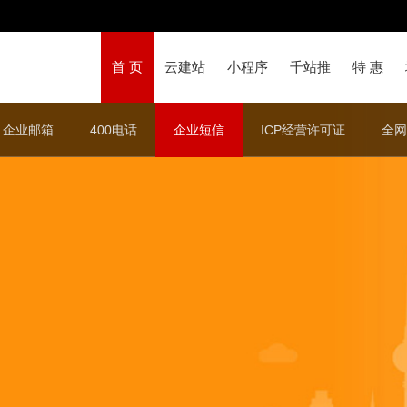
首 页
云建站
小程序
千站推
特 惠
企业邮箱
400电话
企业短信
ICP经营许可证
全网