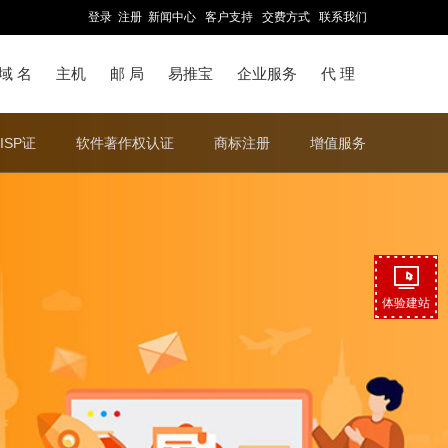
登录
注册
新闻中心
客户支持
交费方式
联系我们
域 名
主机
邮 局
易推宝
企业服务
代 理
ISP证
软件著作权认证
商标注册
增值服务
体验建站